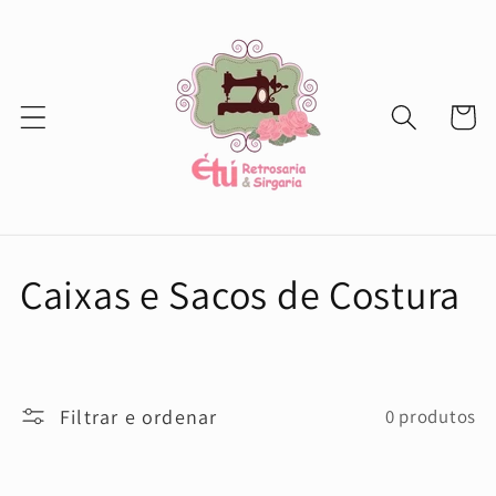
Saltar
para o
conteúdo
Carrinh
C
Caixas e Sacos de Costura
o
l
Filtrar e ordenar
0 produtos
e