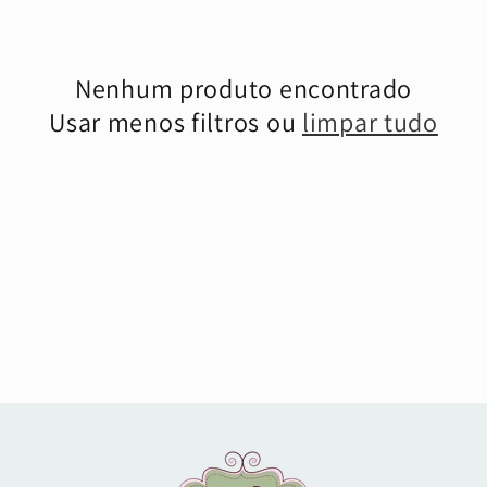
ç
ã
Nenhum produto encontrado
o
Usar menos filtros ou
limpar tudo
: