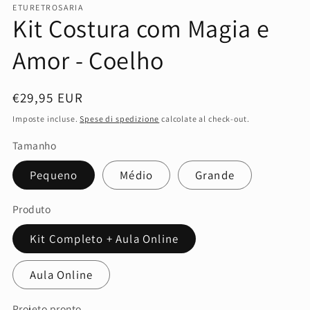
ETURETROSARIA
Kit Costura com Magia e
Amor - Coelho
Prezzo
€29,95 EUR
di
Imposte incluse.
Spese di spedizione
calcolate al check-out.
listino
Tamanho
Pequeno
Médio
Grande
Produto
Kit Completo + Aula Online
Aula Online
Projeto pronto