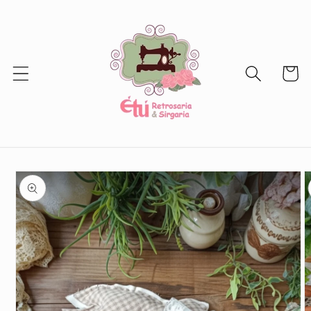
Vai
direttamente
ai contenuti
Carrello
Passa alle
informazioni
sul prodotto