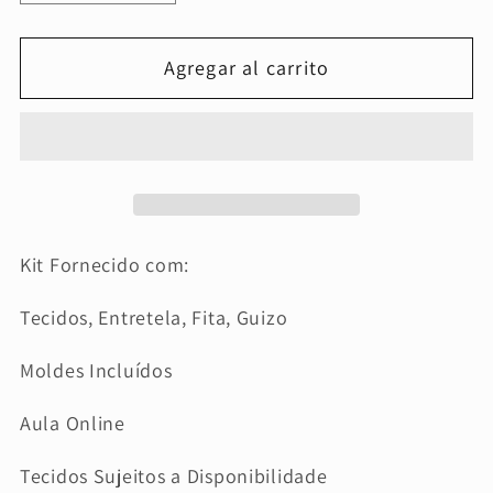
cantidad
cantidad
para
para
Agregar al carrito
Kit
Kit
Costura
Costura
com
com
Magia
Magia
e
e
Amor
Amor
-
-
Kit Fornecido com:
Cesto
Cesto
Gnomo
Gnomo
Tecidos, Entretela, Fita, Guizo
Moldes Incluídos
Aula Online
Tecidos Sujeitos a Disponibilidade