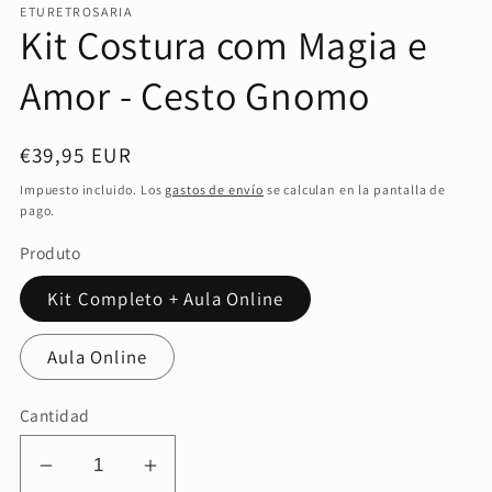
ETURETROSARIA
modal
Kit Costura com Magia e
Amor - Cesto Gnomo
Precio
€39,95 EUR
habitual
Impuesto incluido. Los
gastos de envío
se calculan en la pantalla de
pago.
Produto
Kit Completo + Aula Online
Aula Online
Cantidad
Reducir
Aumentar