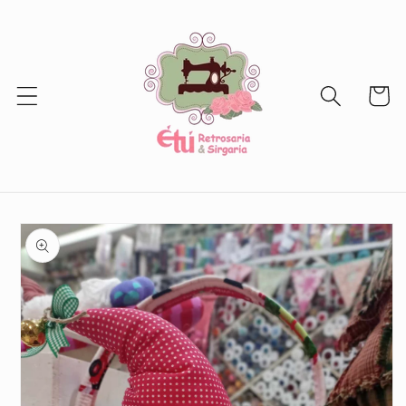
Ir
directamente
al contenido
Carrito
Ir
directamente
a la
información
del producto