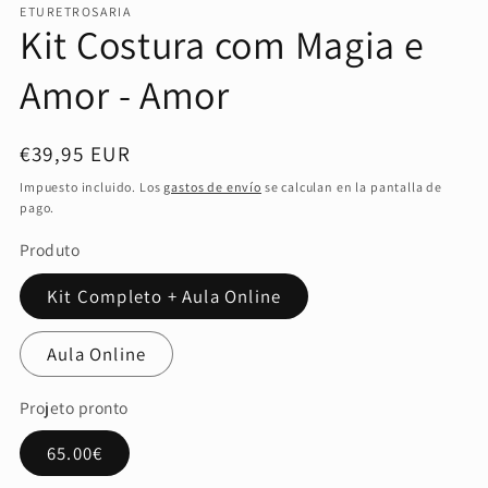
ETURETROSARIA
modal
Kit Costura com Magia e
Amor - Amor
Precio
€39,95 EUR
habitual
Impuesto incluido. Los
gastos de envío
se calculan en la pantalla de
pago.
Produto
Kit Completo + Aula Online
Aula Online
Projeto pronto
65.00€