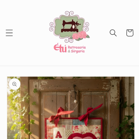
Ir
directamente
al contenido
Carrito
Ir
directamente
a la
información
del producto