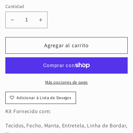
Cantidad
Reducir
Aumentar
cantidad
cantidad
para
para
Agregar al carrito
Kit
Kit
Costura
Costura
com
com
Magia
Magia
e
e
Más opciones de pago
Amor
Amor
-
-
Adicionar à Lista de Desejos
Amor
Amor
Kit Fornecido com:
Tecidos, Fecho, Manta, Entretela, Linha de Bordar,