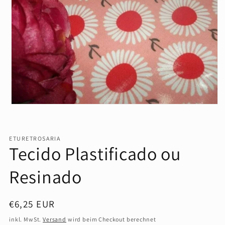
Medien
1
in
Modal
öffnen
ETURETROSARIA
Tecido Plastificado ou
Resinado
Normaler
€6,25 EUR
Preis
inkl. MwSt.
Versand
wird beim Checkout berechnet