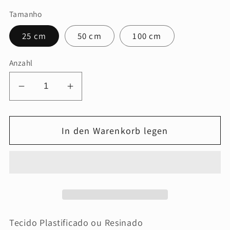
Tamanho
25 cm
50 cm
100 cm
Anzahl
Verringere
Erhöhe
die
die
Menge
Menge
In den Warenkorb legen
für
für
Tecido
Tecido
Plastificado
Plastificado
ou
ou
Resinado
Resinado
Tecido Plastificado ou Resinado