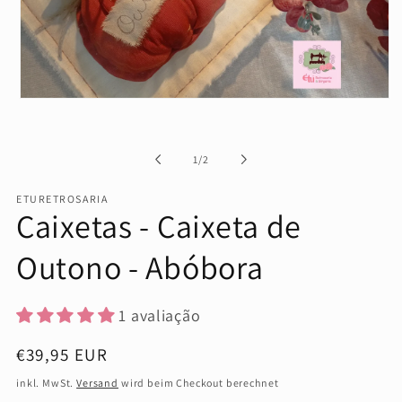
Medien
1
in
Modal
von
öffnen
1
/
2
ETURETROSARIA
Caixetas - Caixeta de
Outono - Abóbora
1 avaliação
Normaler
€39,95 EUR
Preis
inkl. MwSt.
Versand
wird beim Checkout berechnet