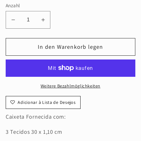
Anzahl
Verringere
Erhöhe
die
die
Menge
Menge
In den Warenkorb legen
für
für
Caixetas
Caixetas
-
-
Caixeta
Caixeta
de
de
Weitere Bezahlmöglichkeiten
Outono
Outono
-
-
Adicionar à Lista de Desejos
Abóbora
Abóbora
Caixeta Fornecida com:
3 Tecidos 30 x 1,10 cm